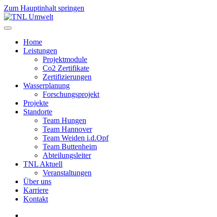
Zum Hauptinhalt springen
Home
Leistungen
Projektmodule
Co2 Zertifikate
Zertifizierungen
Wasserplanung
Forschungsprojekt
Projekte
Standorte
Team Hungen
Team Hannover
Team Weiden i.d.Opf
Team Buttenheim
Abteilungsleiter
TNL Aktuell
Veranstaltungen
Über uns
Karriere
Kontakt