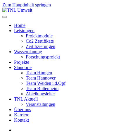
Zum Hauptinhalt springen
Home
Leistungen
Projektmodule
Co2 Zertifikate
Zertifizierungen
Wasserplanung
Forschungsprojekt
Projekte
Standorte
Team Hungen
Team Hannover
Team Weiden i.d.Opf
Team Buttenheim
Abteilungsleiter
TNL Aktuell
Veranstaltungen
Über uns
Karriere
Kontakt