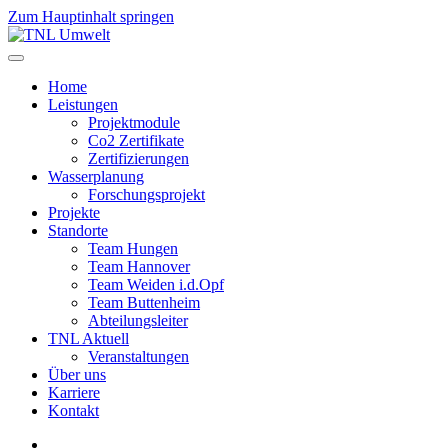
Zum Hauptinhalt springen
Home
Leistungen
Projektmodule
Co2 Zertifikate
Zertifizierungen
Wasserplanung
Forschungsprojekt
Projekte
Standorte
Team Hungen
Team Hannover
Team Weiden i.d.Opf
Team Buttenheim
Abteilungsleiter
TNL Aktuell
Veranstaltungen
Über uns
Karriere
Kontakt