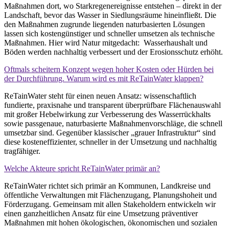
Maßnahmen dort, wo Starkregenereignisse entstehen – direkt in der
Landschaft, bevor das Wasser in Siedlungsräume hineinfließt. Die
den Maßnahmen zugrunde liegenden naturbasierten Lösungen
lassen sich kostengünstiger und schneller umsetzen als technische
Maßnahmen. Hier wird Natur mitgedacht: Wasserhaushalt und
Böden werden nachhaltig verbessert und der Erosionsschutz erhöht.
Oftmals scheitern Konzept wegen hoher Kosten oder Hürden bei
der Durchführung. Warum wird es mit ReTainWater klappen?
ReTainWater steht für einen neuen Ansatz: wissenschaftlich
fundierte, praxisnahe und transparent überprüfbare Flächenauswahl
mit großer Hebelwirkung zur Verbesserung des Wasserrückhalts
sowie passgenaue, naturbasierte Maßnahmenvorschläge, die schnell
umsetzbar sind. Gegenüber klassischer „grauer Infrastruktur“ sind
diese kosteneffizienter, schneller in der Umsetzung und nachhaltig
tragfähiger.
Welche Akteure spricht ReTainWater primär an?
ReTainWater richtet sich primär an Kommunen, Landkreise und
öffentliche Verwaltungen mit Flächenzugang, Planungshoheit und
Förderzugang. Gemeinsam mit allen Stakeholdern entwickeln wir
einen ganzheitlichen Ansatz für eine Umsetzung präventiver
Maßnahmen mit hohen ökologischen, ökonomischen und sozialen