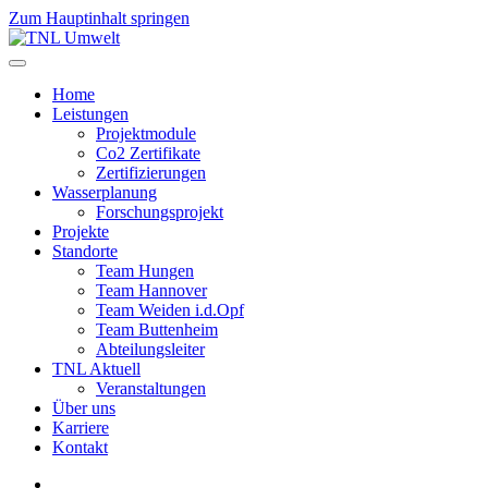
Zum Hauptinhalt springen
Home
Leistungen
Projektmodule
Co2 Zertifikate
Zertifizierungen
Wasserplanung
Forschungsprojekt
Projekte
Standorte
Team Hungen
Team Hannover
Team Weiden i.d.Opf
Team Buttenheim
Abteilungsleiter
TNL Aktuell
Veranstaltungen
Über uns
Karriere
Kontakt