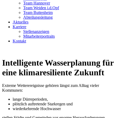
Team Hannover
Team Weiden i.d.Opf
Team Buttenheim
Abteilungsleitung
Aktuelles
Karriere
Stellenanzeigen
Mitarbeiterportraits
Kontakt
Intelligente Wasserplanung für
eine klimaresiliente Zukunft
Extreme Wetterereignisse gehören längst zum Alltag vieler
Kommunen:
lange Dürreperioden,
plötzlich auftretende Starkregen und
wiederkehrende Hochwasser
stellen Städte und Gemeinden vor enorme Herausforderungen.