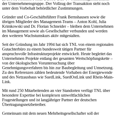
der Unternehmensgruppe. Der Vollzug der Transaktion steht noch
unter dem Vorbehalt behördlicher Zustimmungen.
Gründer und Co-Geschäftsführer Frank Bernshausen sowie die
übrigen Mitglieder des Management-Teams – Anton Kohl, Julia
Krimkowski und Dr. Florian Schneider – bleiben dem Unternehmen
im Management sowie als Gesellschafter verbunden und werden
den weiteren Wachstumskurs aktiv mitgestalten.
Seit der Gründung im Jahr 1994 hat sich TNL von einem regionalen
Gutachterbüro zu einem bundesweit tätigen Partner für
anspruchsvolle Infrastrukturprojekte entwickelt. Heute begleitet das
Unternehmen Projekte entlang der gesamten Wertschöpfungskette –
von der ökologischen Voruntersuchung über
Genehmigungsverfahren bis hin zur Baubegleitung und Umsetzung.
Zu den Referenzen zählen bedeutende Vorhaben der Energiewende
und des Netzausbaus wie SuedLink, SuedOstLink und Rhein-Main-
Link.
Mit rund 250 Mitarbeitenden an vier Standorten verfügt TNL über
besondere Expertise bei komplexen umweltfachlichen
Fragestellungen und ist langjähriger Partner der deutschen
Übertragungsnetzbetreiber.
Gemeinsam mit dem neuen Mehrheitsgesellschafter soll der