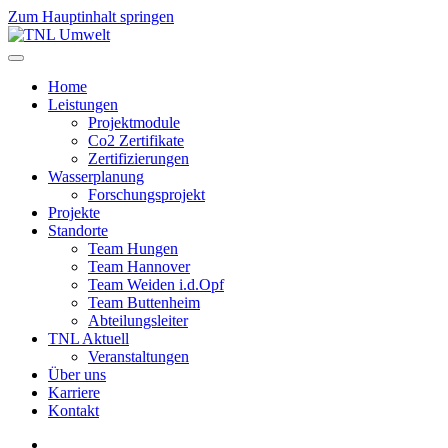
Zum Hauptinhalt springen
Home
Leistungen
Projektmodule
Co2 Zertifikate
Zertifizierungen
Wasserplanung
Forschungsprojekt
Projekte
Standorte
Team Hungen
Team Hannover
Team Weiden i.d.Opf
Team Buttenheim
Abteilungsleiter
TNL Aktuell
Veranstaltungen
Über uns
Karriere
Kontakt